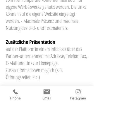
eigene Werbezwecke genutzt werden. Die Links
können auf die eigene Website eingefügt
werden. - Maximale Präsenz und maximale
Nutzung des Bild- und Textmaterials.
Zusätzliche Präsentation
auf der Plattform in einem Infoblock über das
Partner-unternehmen mit Adresse, Telefon, Fax,
E-Mail und Link zur Homepage.
Zusatzinformationen möglich (z.B.
Öffnungszeiten etc.)
Facebook-Postings
Posts, Hinweise und Aktionen finden auf der zur
Phone
Email
Instagram
Plattform gehörenden Facebook-Seite statt. Hier
werden u.a. Beiträge zur Bekanntmachung der
Partnerschaft platziert, zudem werden Posts des
Partners z.B. einer Veranstaltung, zu Produkten