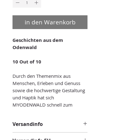
in den Warenkorb
Geschichten aus dem
Odenwald
10 Out of 10
Durch den Themenmix aus
Menschen, Erleben und Genuss
sowie die hochwertige Gestaltung
und Haptik hat sich
MYODENWALD schnell zum
beliebten Sammelobjekt
entwickelt. Alle Ausgaben mit
Versandinfo
vielen spannenden Reportagen,
Porträts und Interviews gibt es
Der Versand der Bestellung erfolgt